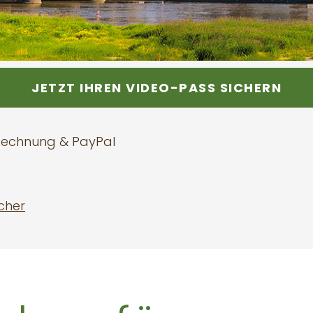
JETZT IHREN VIDEO-PASS SICHERN
 Rechnung & PayPal
cher